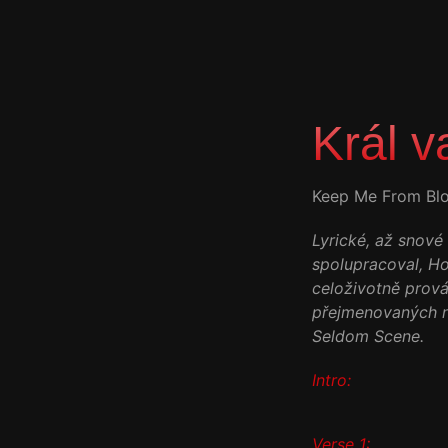
Král v
Keep Me From Blo
Lyrické, až snové
spolupracoval, H
celoživotně prov
přejmenovaných n
Seldom Scene.
Intro:
Verse 1: