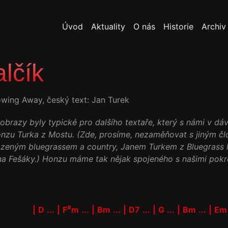
Úvod
Aktuality
O nás
Historie
Archiv
alčík
wing Away, český text: Jan Turek
 obrazy byly typické pro dalšího textaře, který s námi v d
onzu Turka z Mostu. (Zde, prosíme, nezaměňovat s jiným č
ázeným bluegrassem a country, Janem Turkem z Bluegrass 
a Fešáky.) Honzu máme tak nějak spojeného s našimi pokre
#
|
D
...
|
F
m
...
|
Bm
...
|
D7
...
|
G
...
|
Bm
...
|
Em