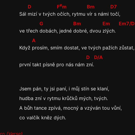
#
D
F
m
Bm
D7
Sál
mizí v tvých
očích, rytmu
vír s námi
točí,
G
Bm
Em
Em7/D
ve třech
dobách, jedné
dobré, dvou
zlých.
A
Když
prosím, smím dostat, ve tvých pažích zůstat,
D
D/A
první takt písně pro nás nám
zní.
Jsem pán, ty jsi paní, i můj stín se klaní,
hudba zní v rytmu krůčků mých, tvých.
A bůh tance zpívá, mocný a vzýván tou vůní,
co valčík kněz dých.
ro (Verse)