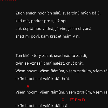
Ztich smích nočních sálů, svět tónů mých bálů,
klid mít, parket prosí, už spí.
Jak šeptá noc vlídná, já vím, jsem chybná,
snad mi poví, kam kráčet mám v ní.
Ten klíč, který zazní, snad nás tu zazdí,
dým se vznáší, chuť nalézt, chuť brát.
Všem nocím, všem flámům, všem zítřkům, všem r
skříň hrací smí valčík dát hrát.
A
Všem
nocím, všem flámům, všem zítřkům, všem r
#
G
F
Em
D
skříň hrací smí valčík dál
hrát.