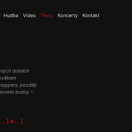
Hudba
Video
Texty
Koncerty
Kontakt
ávných dobách
lověkem
hoppers, později
vními bratry –
...
|
A
...
|