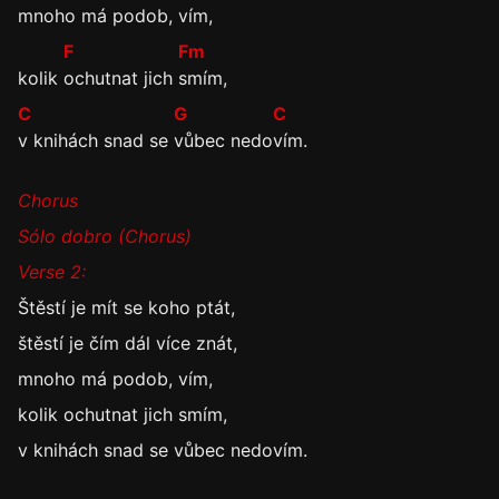
mnoho má podob,
vím,
F
Fm
kolik
ochutnat jich
smím,
C
G
C
v knihách snad se
vůbec
nedo
vím.
Chorus
Sólo dobro (Chorus)
Verse 2:
Štěstí je mít se koho ptát,
štěstí je čím dál více znát,
mnoho má podob, vím,
kolik ochutnat jich smím,
v knihách snad se vůbec nedovím.