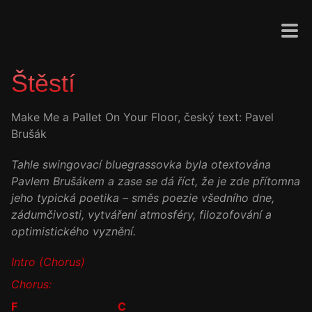
Štěstí
Make Me a Pallet On Your Floor, český text: Pavel
Brušák
Tahle swingovací bluegrassovka byla otextována
Pavlem Brušákem a zase se dá říct, že je zde přítomna
jeho typická poetika – směs poezie všedního dne,
zádumčivosti, vytváření atmosféry, filozofování a
optimistického vyznění.
Intro (Chorus)
Chorus:
F
C