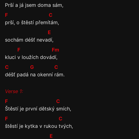
Prší a já jsem doma
sám,
F
C
prší, o štěstí přemí
tám,
E
sochám déšť neva
dí,
F
Fm
kluci
v loužích dová
dí,
C
G
C
déšť padá
na okenní
rám.
Verse 1:
F
C
Štěstí je první dětský
smích,
F
C
štěstí je kytka v rukou
tvých,
E